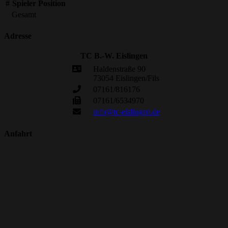
#
Spieler
Position
Gesamt
Adresse
TC B.-W. Eislingen
Haldenstraße 90
73054 Eislingen/Fils
07161/816176
07161/6534970
info@tc-eislingen.de
Anfahrt