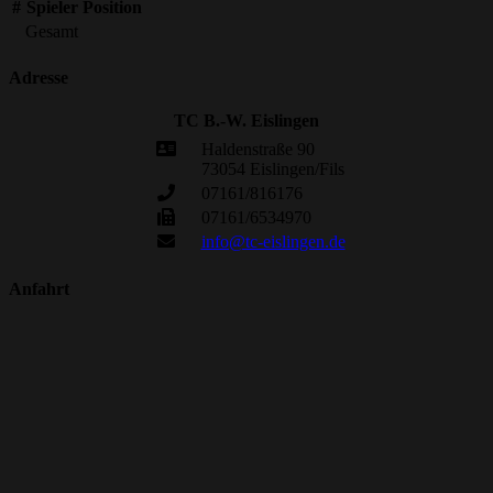
#
Spieler
Position
Gesamt
Adresse
TC B.-W. Eislingen
Haldenstraße 90
73054 Eislingen/Fils
07161/816176
07161/6534970
info@tc-eislingen.de
Anfahrt