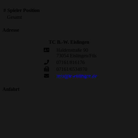
#
Spieler
Position
Gesamt
Adresse
TC B.-W. Eislingen
Haldenstraße 90
73054 Eislingen/Fils
07161/816176
07161/6534970
info@tc-eislingen.de
Anfahrt