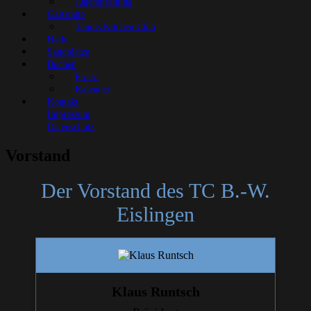
Jugendtraining
Gaststätte
Tennis Kitchen Club
Halle
Sandplätze
Buchen
Preise
Kalender
Kontakt
Impressum
Datenschutz
Vorstand
Der Vorstand des TC B.-W.
Eislingen
Klaus Runtsch