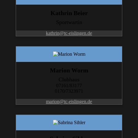
Kathrin Beier
Sportwartin
kathrin@tc-eislingen.de
Marion Worm
Clubhaus
07161/83177
0170/7323971
marion@tc-eislingen.de