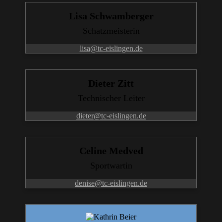
Lisa Schwamberger
Schatzmeisterin
lisa@tc-eislingen.de
Dieter Zitt
Technischer Leiter
dieter@tc-eislingen.de
Celine Medved
Sportwartin
denise@tc-eislingen.de