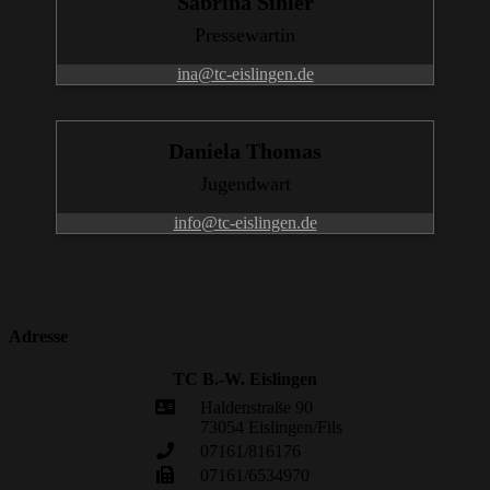
Sabrina Sihler
Pressewartin
ina@tc-eislingen.de
Daniela Thomas
Jugendwart
info@tc-eislingen.de
Adresse
TC B.-W. Eislingen
Haldenstraße 90
73054 Eislingen/Fils
07161/816176
07161/6534970