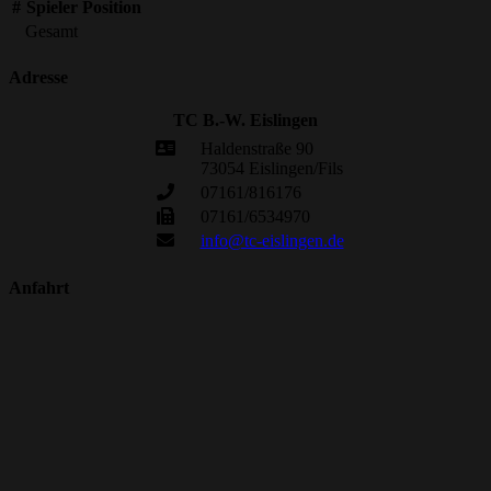
#
Spieler
Position
Gesamt
Adresse
TC B.-W. Eislingen
Haldenstraße 90
73054 Eislingen/Fils
07161/816176
07161/6534970
info@tc-eislingen.de
Anfahrt