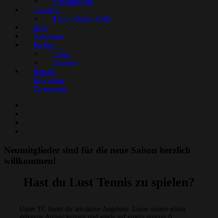
Jugendtraining
Gaststätte
Tennis Kitchen Club
Halle
Sandplätze
Buchen
Preise
Kalender
Kontakt
Impressum
Datenschutz
Neumitglieder sind für die neue Saison herzlich
willkommen!
Hast du Lust Tennis zu spielen?
Unser TC bietet dir attraktive Angebote. Lerne unsere schön
gelegene Anlage kennen und spiele auf einem unserer 8