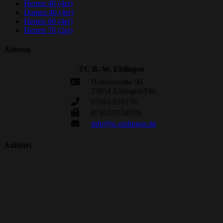
Herren 40
(4er)
Damen 40
(4er)
Herren 60
(4er)
Herren 70
(2er)
Adresse
TC B.-W. Eislingen
Haldenstraße 90
73054 Eislingen/Fils
07161/816176
07161/6534970
info@tc-eislingen.de
Anfahrt