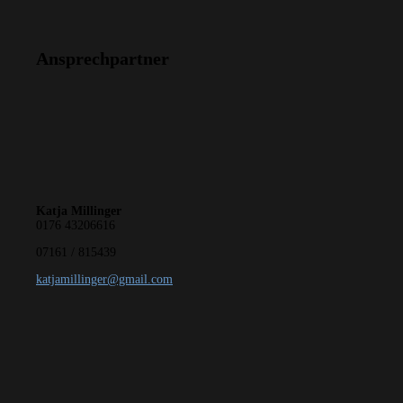
Ansprechpartner
Katja Millinger
0176 43206616
07161 / 815439
katjamillinger@gmail.com