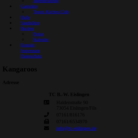
Jugendtraining
Gaststätte
Tennis Kitchen Club
Halle
Sandplätze
Buchen
Preise
Kalender
Kontakt
Impressum
Datenschutz
Kangaroos
Adresse
TC B.-W. Eislingen
Haldenstraße 90
73054 Eislingen/Fils
07161/816176
07161/6534970
info@tc-eislingen.de