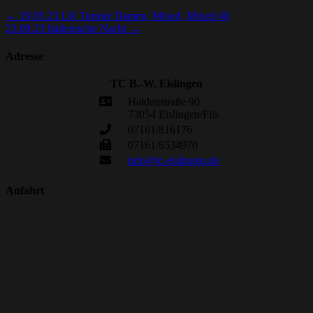
←
29.05.23 LK Turnier Damen, Mixed, Mixed 40
23.09.23 Italienische Nacht
→
Adresse
TC B.-W. Eislingen
Haldenstraße 90
73054 Eislingen/Fils
07161/816176
07161/6534970
info@tc-eislingen.de
Anfahrt