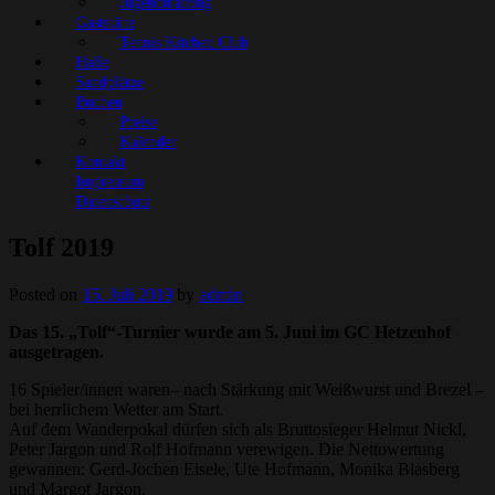
Jugendtraining
Gaststätte
Tennis Kitchen Club
Halle
Sandplätze
Buchen
Preise
Kalender
Kontakt
Impressum
Datenschutz
Tolf 2019
Posted on
15. Juli 2019
by
admin
Das 15. „Tolf“-Turnier wurde am 5. Juni im GC Hetzenhof
ausgetragen.
16 Spieler/innen waren– nach Stärkung mit Weißwurst und Brezel –
bei herrlichem Wetter am Start.
Auf dem Wanderpokal dürfen sich als Bruttosieger Helmut Nickl,
Peter Jargon und Rolf Hofmann verewigen. Die Nettowertung
gewannen: Gerd-Jochen Eisele, Ute Hofmann, Monika Blasberg
und Margot Jargon.