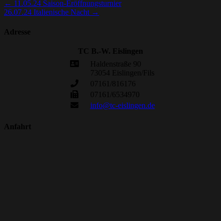
←
11.05.24 Saison-Eröffnungsturnier
26.07.24 Italienische Nacht
→
Adresse
TC B.-W. Eislingen
Haldenstraße 90
73054 Eislingen/Fils
07161/816176
07161/6534970
info@tc-eislingen.de
Anfahrt