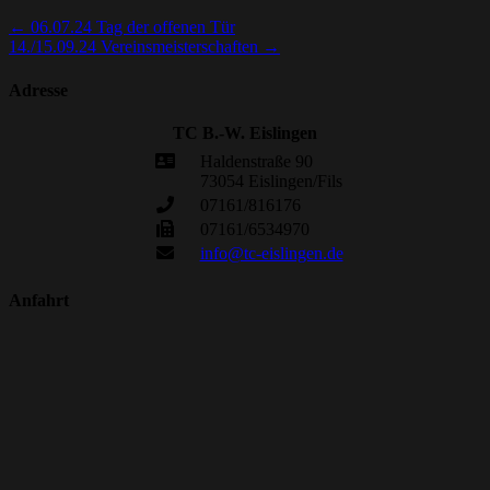
←
06.07.24 Tag der offenen Tür
14./15.09.24 Vereinsmeisterschaften
→
Adresse
TC B.-W. Eislingen
Haldenstraße 90
73054 Eislingen/Fils
07161/816176
07161/6534970
info@tc-eislingen.de
Anfahrt