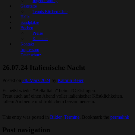
Jugendtraining
Gaststätte
Tennis Kitchen Club
Halle
Sandplätze
Buchen
Preise
Kalender
Kontakt
Impressum
Datenschutz
26.07.24 Italienische Nacht
Posted on
28. März 2024
by
Kathrin Beier
Es heißt wieder “Bella Italia” beim TC Eislingen.
Freut euch auf einen Abend voller italienischer Köstklichkeiten,
tollem Ambiente und fröhlichem beisammensein.
This entry was posted in
Bilder
,
Termine
. Bookmark the
permalink
.
Post navigation