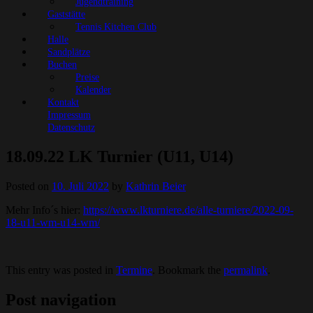
Jugendtraining
Gaststätte
Tennis Kitchen Club
Halle
Sandplätze
Buchen
Preise
Kalender
Kontakt
Impressum
Datenschutz
18.09.22 LK Turnier (U11, U14)
Posted on
10. Juli 2022
by
Kathrin Beier
Mehr Info´s hier:
https://www.lkturniere.de/alle-turniere/2022-09-
18-u11-wm-u14-wm/
This entry was posted in
Termine
. Bookmark the
permalink
.
Post navigation