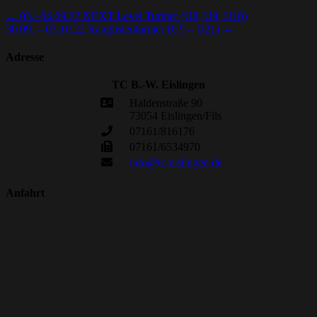
←
03.+04.09.22 NEXT-Level Turnier (U8, U9, U10)
30.09. – 03.10.22 Ranglistenturnier (U9 – U21)
→
Adresse
TC B.-W. Eislingen
Haldenstraße 90
73054 Eislingen/Fils
07161/816176
07161/6534970
info@tc-eislingen.de
Anfahrt