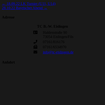
←
18.09.22 LK Turnier (U11, U14)
28.10.22 Bayrischer Abend
→
Adresse
TC B.-W. Eislingen
Haldenstraße 90
73054 Eislingen/Fils
07161/816176
07161/6534970
info@tc-eislingen.de
Anfahrt