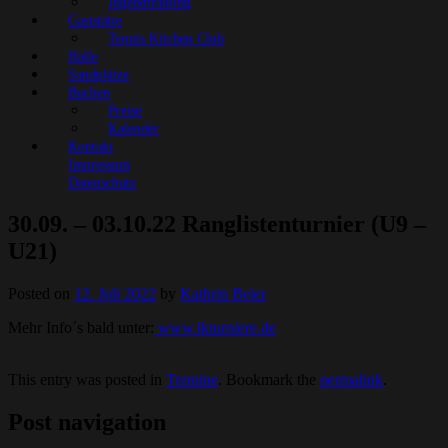
Jugendtraining
Gaststätte
Tennis Kitchen Club
Halle
Sandplätze
Buchen
Preise
Kalender
Kontakt
Impressum
Datenschutz
30.09. – 03.10.22 Ranglistenturnier (U9 –
U21)
Posted on
12. Juli 2022
by
Kathrin Beier
Mehr Info´s bald unter:
www.lkturniere.de
This entry was posted in
Termine
. Bookmark the
permalink
.
Post navigation