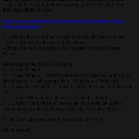
Tennis zählt zu den Individualsportarten, die erlaubt sind. Mehr
Infos dazu findet ihr hier:
https://www.wtb-tennis.de/verband/news/detail/update-corona-
informationen.html
Allerdings gibt es dafür neue Regeln, welche jetzt schon gelten:
– Nur Einzel ist erlaubt (max. 2 Personen)
– Doppel ist verboten, außer alle 4 Spieler wohnen in einem
Haushalt
Bitte beachtet die AHA-C-L regeln.
A – Abstand halten
H – Hygieneregeln -> Hände waschen / desinfizieren. Auch alles
desinfizieren, was ihr genutzt habt. Abziehbesen, Stühle etc.
A – Alltagsmaske tragen -> In den Gängen, Kabinen, auf dem Klo
etc.
C – Corona Warnapp installieren -> Generell sinnvoll
L – Lüften -> Ihr habt zwei Fenster, die ihr aufmachen könnt.
Zudem könnt ihr die Außentüre aufmachen and durchlüften.
Achtet bitte außerdem auf alle Aushänge im Verein!
Bleibt gesund!