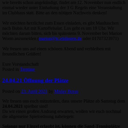
wie bereits schon angekündigt, findet am 12. November nun endlich
einmal wieder unter Einhaltung der 3 G Regeln eine Veranstaltung
im Clubhaus statt. Bitte an den nötigen Nachweis denken!
Wir möchten herzlichst zum Essen einladen, es gibt Maultaschen
nach Bubis Art mit Kartoffelsalat. Los geht es um 19 Uhr. Wir
möchten darum bitten, sich bis spätestens 9. November bei Marion
Worm anzumelden (
marion@tc-eislingen.de
oder 01707323971)
Wir freuen uns auf einen schönen Abend und verbleiben mit
freundlichen Grüßen!
Eure Vorstandschaft
Posted in
Termine
24.04.21 Öffnung der Plätze
Posted on
23. April 2021
by
Mislav Boras
Wir freuen uns euch mitzuteilen, dass unsere Plätze ab Samstag dem
24.04.2021
spielbar sind!
Da wir einen großen Andrang erwarten, wollen wir euch nochmal
die allgemeine Spielordnung nahelegen:
Solange nur Einzel erlaubt ist, können die Sand-Tennisplätze