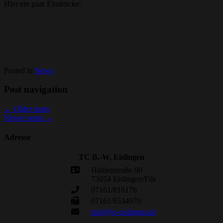
Hier ein paar Eindrücke:
Posted in
News
Post navigation
←
Older posts
Newer posts
→
Adresse
TC B.-W. Eislingen
Haldenstraße 90
73054 Eislingen/Fils
07161/816176
07161/6534970
info@tc-eislingen.de