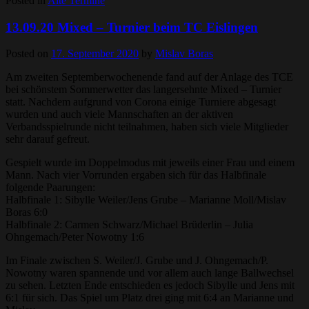
Posted in
Alte Termine
13.09.20 Mixed – Turnier beim TC Eislingen
Posted on
17. September 2020
by
Mislav Boras
Am zweiten Septemberwochenende fand auf der Anlage des TCE
bei schönstem Sommerwetter das langersehnte Mixed – Turnier
statt. Nachdem aufgrund von Corona einige Turniere abgesagt
wurden und auch viele Mannschaften an der aktiven
Verbandsspielrunde nicht teilnahmen, haben sich viele Mitglieder
sehr darauf gefreut.
Gespielt wurde im Doppelmodus mit jeweils einer Frau und einem
Mann. Nach vier Vorrunden ergaben sich für das Halbfinale
folgende Paarungen:
Halbfinale 1: Sibylle Weiler/Jens Grube – Marianne Moll/Mislav
Boras 6:0
Halbfinale 2: Carmen Schwarz/Michael Brüderlin – Julia
Ohngemach/Peter Nowotny 1:6
Im Finale zwischen S. Weiler/J. Grube und J. Ohngemach/P.
Nowotny waren spannende und vor allem auch lange Ballwechsel
zu sehen. Letzten Ende entschieden es jedoch Sibylle und Jens mit
6:1 für sich. Das Spiel um Platz drei ging mit 6:4 an Marianne und